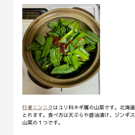
行者ニンニク
はユリ科ネギ属の山菜です。北海道
とれます。食べ方は天ぷらや醬油漬け、ジンギス
山菜の１つです。