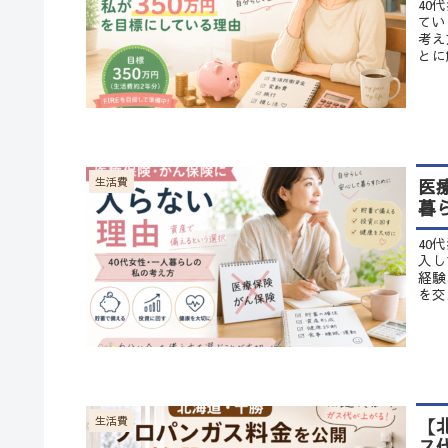
40
てい
考え
とに
医
生活費
暮
40
入し
経験
を交
【
生活費
ス