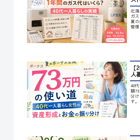
北海
ガス
夏の
管理
【
ボーナス
人
40
額7
分け
す。