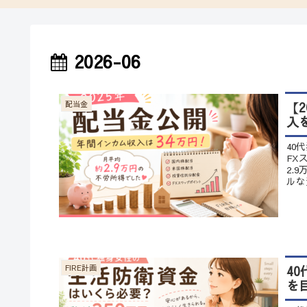
2026-06
【
配当金
入
40
FX
2.
ルな
4
FIRE計画
を