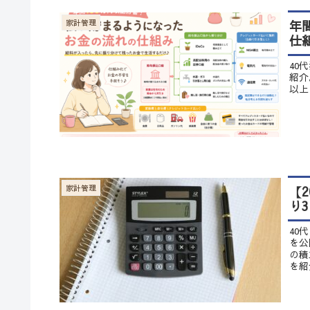
年
家計管理
仕
40
紹介
以上
【
家計管理
り
40
を公
の積
を紹