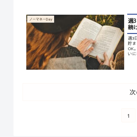
週
ノーマネーDay
続
週3
貯ま
OK
いに
次
1