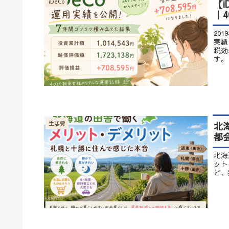
【
iDeCo
｜
20
実績
税効
す。
北
生活費
都
北海
ット
ど、