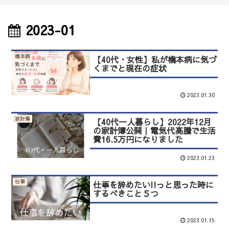
2023-01
橋本病
【40代・女性】私が橋本病に気づ
くまでと現在の症状
2023.01.30
家計簿
【40代一人暮らし】2022年12月
の家計簿公開｜電気代高騰で生活
費16.5万円になりました
2023.01.23
仕事
仕事を辞めたい!!っと思った時に
するべきこと５つ
2023.01.15