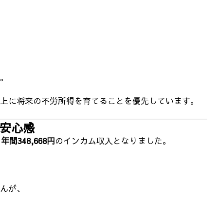
。
上に将来の不労所得を育てることを優先しています。
す安心感
て
年間348,668円
のインカム収入となりました。
んが、