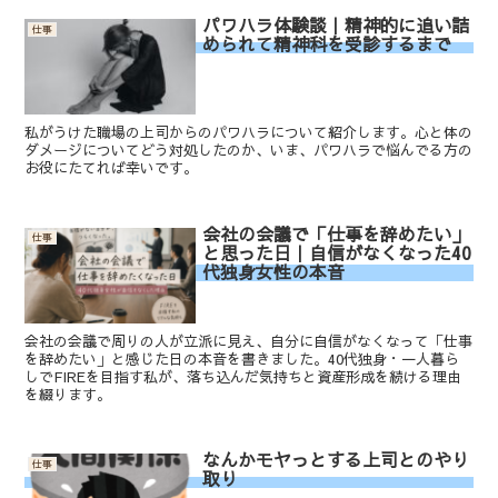
パワハラ体験談｜精神的に追い詰
仕事
められて精神科を受診するまで
私がうけた職場の上司からのパワハラについて紹介します。心と体の
ダメージについてどう対処したのか、いま、パワハラで悩んでる方の
お役にたてれば幸いです。
会社の会議で「仕事を辞めたい」
仕事
と思った日｜自信がなくなった40
代独身女性の本音
会社の会議で周りの人が立派に見え、自分に自信がなくなって「仕事
を辞めたい」と感じた日の本音を書きました。40代独身・一人暮ら
しでFIREを目指す私が、落ち込んだ気持ちと資産形成を続ける理由
を綴ります。
なんかモヤっとする上司とのやり
仕事
取り