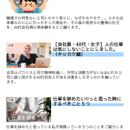
職場での何気ない上司とのやり取りに、なぜかモヤモヤ…。小さな出
来事なのに心に引っかかった理由や、その後の気持ちの整理の仕方
を、40代会社員の実体験をもとに綴ります。
【会社員・40代・女子】人の仕事
仕事
は気にしないことにしました。
（キッカケ編）
去年はパワハラ上司で精神科通い、今年は決断力がない&ほんわか上
司に振り回される40代社会人がある決意をしたきっかけを綴ってい
ます。
仕事を辞めたい!!っと思った時に
仕事
するべきこと５つ
仕事を辞めたと思っている私が実践している５つのことをご紹介しま