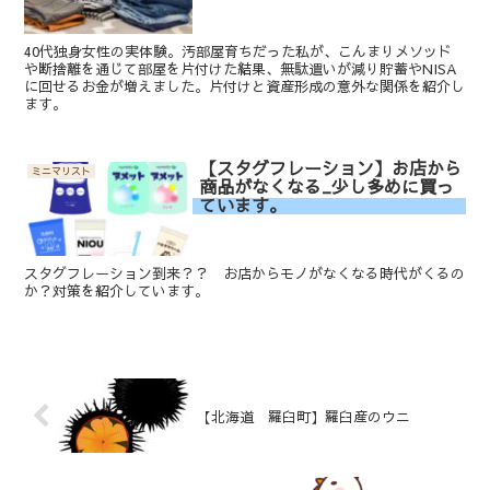
40代独身女性の実体験。汚部屋育ちだった私が、こんまりメソッド
や断捨離を通じて部屋を片付けた結果、無駄遣いが減り貯蓄やNISA
に回せるお金が増えました。片付けと資産形成の意外な関係を紹介し
ます。
【スタグフレーション】お店から
ミニマリスト
商品がなくなる_少し多めに買っ
ています。
スタグフレーション到来？？ お店からモノがなくなる時代がくるの
か？対策を紹介しています。
【北海道 羅臼町】羅臼産のウニ