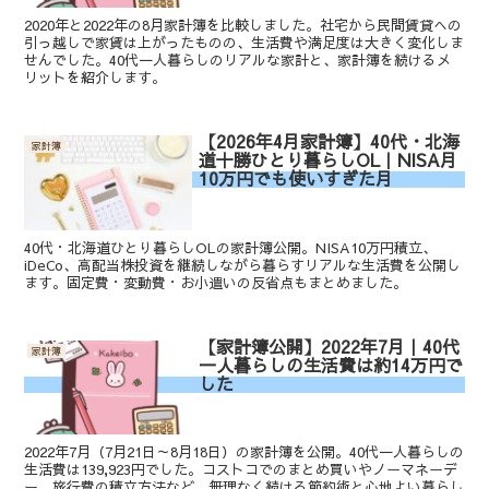
2020年と2022年の8月家計簿を比較しました。社宅から民間賃貸への
引っ越しで家賃は上がったものの、生活費や満足度は大きく変化しま
せんでした。40代一人暮らしのリアルな家計と、家計簿を続けるメ
リットを紹介します。
【2026年4月家計簿】40代・北海
家計簿
道十勝ひとり暮らしOL｜NISA月
10万円でも使いすぎた月
40代・北海道ひとり暮らしOLの家計簿公開。NISA10万円積立、
iDeCo、高配当株投資を継続しながら暮らすリアルな生活費を公開し
ます。固定費・変動費・お小遣いの反省点もまとめました。
【家計簿公開】2022年7月｜40代
家計簿
一人暮らしの生活費は約14万円で
した
2022年7月（7月21日～8月18日）の家計簿を公開。40代一人暮らしの
生活費は139,923円でした。コストコでのまとめ買いやノーマネーデ
ー、旅行費の積立方法など、無理なく続ける節約術と心地よい暮らし